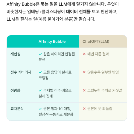
Affinity Bubble은
묶는 일을 LLM에게 맡기지 않습니다.
무엇이
‹
비슷한지는 임베딩+클러스터링이
데이터 전체를
보고 판단하고,
LLM은 잘하는 일(이름 붙이기와 분류)만 맡습니다.
Affinity Bubble
ChatGPT(LLM)
재현성
같은 데이터면 안정된
매번 다른 결과
분류
전수 커버리지
모든 응답이 실제로
많을수록 일부만 반영
코딩됨
정량화
주제별 건수·비율로
그럴듯한 수치로 거짓말
실제 집계
교차분석
원본 행과 1:1 매칭,
원본에 못 되돌림
별점·인구통계로 세분화